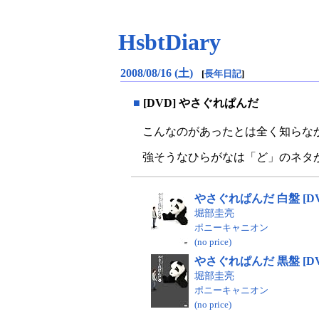
HsbtDiary
2008/08/16 (土)
[
長年日記
]
■
[DVD] やさぐれぱんだ
こんなのがあったとは全く知らなか
強そうなひらがなは「ど」のネタ
やさぐれぱんだ 白盤 [DV
堀部圭亮
ポニーキャニオン
(no price)
やさぐれぱんだ 黒盤 [DV
堀部圭亮
ポニーキャニオン
(no price)