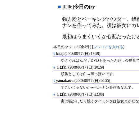
■
[Life]今日の(ry
強力粉とベーキングパウダー、蜂蜜
ナンを作ってみた。後は彼女にカ
最初はうまくいくか心配だったけ
本日のツッコミ(全4件) [
ツッコミを入れる
]
#
kitaj
(2008/08/17 (日) 17:59)
やさぐれぱんだ，DVDもあったんだ．今度見
#
しばた
(2008/08/17 (日) 20:29)
順番としては白→黒っぽいです。
#
yamakawa
(2008/08/17 (日) 20:55)
すごいじゃないかｗ<br>ナンを作るなんて。
#
しばた
(2008/08/17 (日) 22:08)
実は寝かしたり焼くタイミングは彼女まかせな