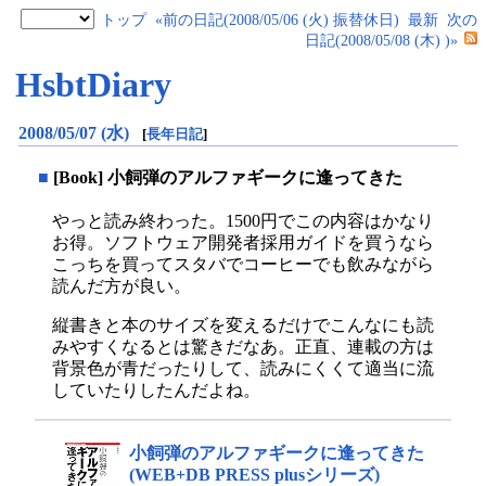
トップ
«前の日記(2008/05/06 (火) 振替休日)
最新
次の
日記(2008/05/08 (木) )»
HsbtDiary
2008/05/07 (水)
[
長年日記
]
■
[Book] 小飼弾のアルファギークに逢ってきた
やっと読み終わった。1500円でこの内容はかなり
お得。ソフトウェア開発者採用ガイドを買うなら
こっちを買ってスタバでコーヒーでも飲みながら
読んだ方が良い。
縦書きと本のサイズを変えるだけでこんなにも読
みやすくなるとは驚きだなあ。正直、連載の方は
背景色が青だったりして、読みにくくて適当に流
していたりしたんだよね。
小飼弾のアルファギークに逢ってきた
(WEB+DB PRESS plusシリーズ)