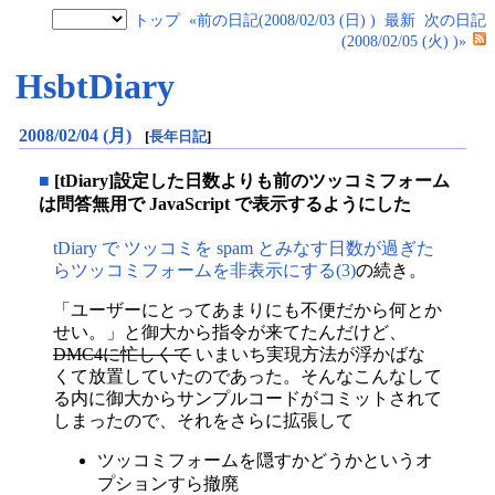
トップ
«前の日記(2008/02/03 (日) )
最新
次の日記
(2008/02/05 (火) )»
HsbtDiary
2008/02/04 (月)
[
長年日記
]
■
[tDiary]設定した日数よりも前のツッコミフォーム
は問答無用で JavaScript で表示するようにした
tDiary で ツッコミを spam とみなす日数が過ぎた
らツッコミフォームを非表示にする(3)
の続き。
「ユーザーにとってあまりにも不便だから何とか
せい。」と御大から指令が来てたんだけど、
DMC4に忙しくて
いまいち実現方法が浮かばな
くて放置していたのであった。そんなこんなして
る内に御大からサンプルコードがコミットされて
しまったので、それをさらに拡張して
ツッコミフォームを隠すかどうかというオ
プションすら撤廃