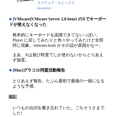
スクウェア・エニックス
(no price)
■
[VMware]VMware Server 2.0 beta1 のXでキーボー
ドが使えなくなった
根本的にキーボードを認識できてないっぽい。
Player に戻してみたりと色々やってみたけど全部
同じ現象。vmware-tools かその辺が原因かなー。
まあ、Xは遊び程度でしか使わないからとりあえ
ず放置。
■
[Mac]グラコロ同盟活動報告
とりあえず報告。たぶん最初で最後の一個になる
ような予感。
追記
いつもの台詞を書き忘れていた。ごちそうさまで
した!