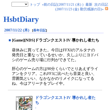
トップ
«前の日記(2007/11/21 (水) )
最新
次の日記
(2007/11/23 (金) 勤労感謝の日)»
HsbtDiary
2007/11/22 (木)
[
長年日記
]
■
[Game][NDS]ドラゴンクエストIV 導かれし者たち
昼休みに買ってきた。今日はFFXIのアルタナの
発売日と重なっているせいか、久しぶりにヨドバ
シのゲーム売り場に行列ができてた。
肝心のゲームの方は90分くらいでとりあえずライ
アンをクリア。これFF3に比べたら音楽と良い、
雰囲気といい、なかなかのリメイクになってる
ね。今はアリーナをプレイ中。
ドラゴンクエストIV 導かれし者た
ち
-