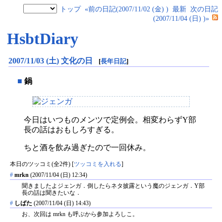
トップ
«前の日記(2007/11/02 (金) )
最新
次の日記
(2007/11/04 (日) )»
HsbtDiary
2007/11/03 (土) 文化の日
[
長年日記
]
■
鍋
今日はいつものメンツで定例会。相変わらずY部
長の話はおもしろすぎる。
ちと酒を飲み過ぎたので一回休み。
本日のツッコミ(全2件) [
ツッコミを入れる
]
#
mrkn
(2007/11/04 (日) 12:34)
聞きましたよジェンガ．倒したらネタ披露という魔のジェンガ．Y部
長の話は聞きたいな．
#
しばた
(2007/11/04 (日) 14:43)
お、次回は mrkn も呼ぶから参加よろしこ。