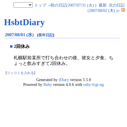
トップ
«前の日記(2007/07/31 (火) )
最新
次の日記
(2007/08/02 (木) )»
HsbtDiary
2007/08/01 (水)
[
長年日記
]
■
2回休み
札幌駅前某所で打ち合わせの後、彼女と夕食。ち
ょっと飲みすぎて2回休み。
[
ツッコミを入れる
]
Generated by
tDiary
version 5.5.0
Powered by
Ruby
version 4.0.6 with
ruby-fcgi-ng