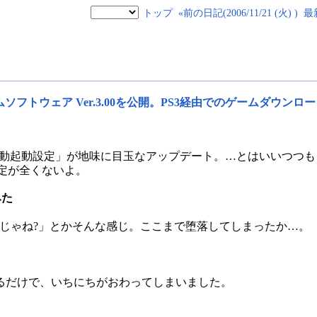
トップ
«前の日記(2006/11/21 (火) )
最
ムソフトウェア Ver.3.00を公開。PS3経由でのゲームダウンロ
動起動設定」が地味に目玉なアップデート。…とはいいつつも
予定が全くないよ。
みた
利じゃね?」とかそんな感じ。ここまで堕落してしまったか…。
るだけで、いちにちがおわってしまいました。