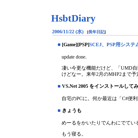
HsbtDiary
2006/11/22 (水)
[
長年日記
]
■
[Game][PSP]
SCEJ、PSP用システ
update done.
凄い今更な機能だけど、「UMD自
けどなー。来年2月のMHP2まで
■
VS.Net 2005 をインストールして
自宅のPCに。何か最近は「C#便
■
きょうも
めーるをかいたりでんわにでてい
もう寝る。