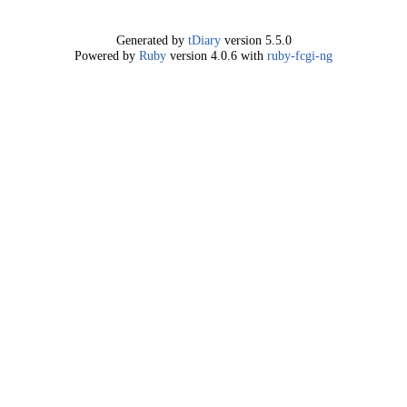
Generated by
tDiary
version 5.5.0
Powered by
Ruby
version 4.0.6 with
ruby-fcgi-ng