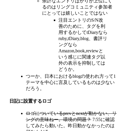
余計なエントリばかりが上位にく
るのはリングコミュニティ参加者
にとっては嬉しいことではない
注目エントリのS/N改
善のために、タグを利
用するかしてtDiaryなら
ruby,tDiary,blog、書評リ
ングなら
Amazon,book,reviewと
いう感じに関連タグ以
外の表示を抑制しては
どうか。
つーか、日本におけるblogの使われ方って1
テーマを中心に言及しているものは少ない
だろう。
日記に設置するロゴ
ロゴについているprevとnextが動かない、リ
ングの意味ねー。環境の問題？
7:55に確認
してみたら動いた。昨日動かなかったのは