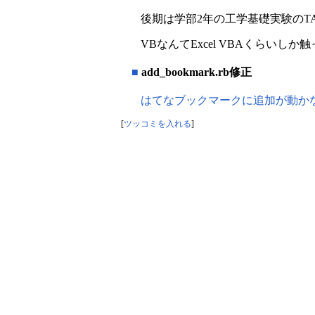
後期は学部2年の工学基礎実験のTA
VBなんてExcel VBAくらいし
■
add_bookmark.rb修正
はてなブックマークに追加が動か
[
ツッコミを入れる
]