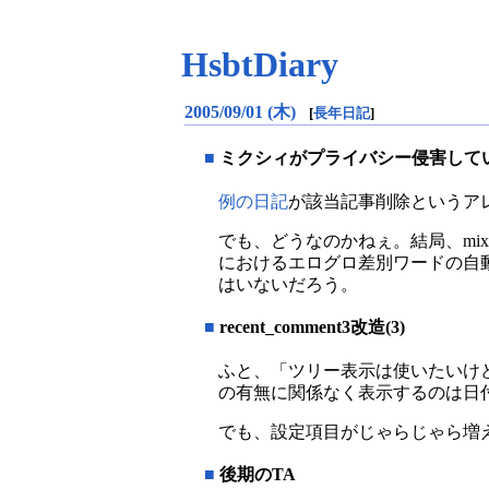
HsbtDiary
2005/09/01 (木)
[
長年日記
]
■
ミクシィがプライバシー侵害してい
例の日記
が該当記事削除というア
でも、どうなのかねぇ。結局、mix
におけるエログロ差別ワードの自
はいないだろう。
■
recent_comment3改造(3)
ふと、「ツリー表示は使いたいけ
の有無に関係なく表示するのは日
でも、設定項目がじゃらじゃら増
■
後期のTA