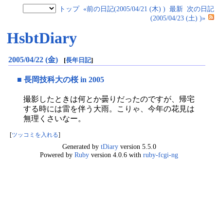
トップ
«前の日記(2005/04/21 (木) )
最新
次の日記
(2005/04/23 (土) )»
HsbtDiary
2005/04/22 (金)
[
長年日記
]
■
長岡技科大の桜 in 2005
撮影したときは何とか曇りだったのですが、帰宅
する時には雷を伴う大雨。こりゃ、今年の花見は
無理くさいなー。
[
ツッコミを入れる
]
Generated by
tDiary
version 5.5.0
Powered by
Ruby
version 4.0.6 with
ruby-fcgi-ng