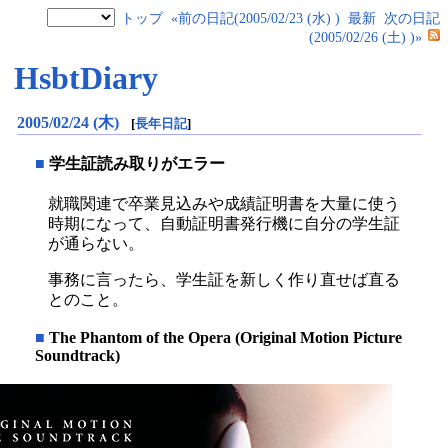
トップ
«前の日記(2005/02/23 (水) )
最新
次の日記
(2005/02/26 (土) )»
HsbtDiary
2005/02/24 (木)
[
長年日記
]
■
学生証読み取りがエラー
就職関連で卒業見込みや成績証明書を大量に使う
時期になって、自動証明書発行機に自分の学生証
が通らない。
事務に言ったら、学生証を新しく作り直せば直る
とのこと。
■
The Phantom of the Opera (Original Motion Picture
Soundtrack)