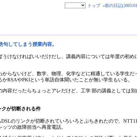
トップ
«前の日記(2005/01/
の絶句してしまう授業内容。
ばうけなければいいだけだし、講義内容については年度の初め
らないけど、数学、物理、化学などに精通している学生だって、暗号理論
かRSAやPKIという単語自体聞いたことが無い学生もいる。
の内容だったらちょっとアレだけど、工学 部の講義としては別
ンクが切断される件
DSLのリンクが切断されていろいろとぶちきれたので、NTT1
レッツの故障担当へ再度電話。