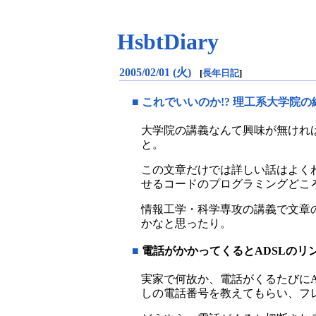
HsbtDiary
2005/02/01 (火)
[
長年日記
]
■
これでいいのか!? 理工系大学院
大学院の講義なんて興味が無けれ
と。
この文章だけでは詳しい話はよくわか
せるコードのプログラミングどころ
情報工学・科学専攻の講義で文章
かなと思ったり。
■
電話がかかってくるとADSLのリ
実家で何故か、電話がくるたびにA
しの電話番号を教えてもらい、フ