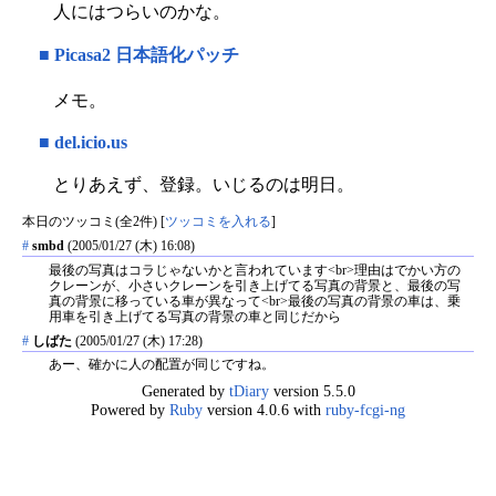
人にはつらいのかな。
■
Picasa2 日本語化パッチ
メモ。
■
del.icio.us
とりあえず、登録。いじるのは明日。
本日のツッコミ(全2件) [
ツッコミを入れる
]
#
smbd
(2005/01/27 (木) 16:08)
最後の写真はコラじゃないかと言われています<br>理由はでかい方の
クレーンが、小さいクレーンを引き上げてる写真の背景と、最後の写
真の背景に移っている車が異なって<br>最後の写真の背景の車は、乗
用車を引き上げてる写真の背景の車と同じだから
#
しばた
(2005/01/27 (木) 17:28)
あー、確かに人の配置が同じですね。
Generated by
tDiary
version 5.5.0
Powered by
Ruby
version 4.0.6 with
ruby-fcgi-ng