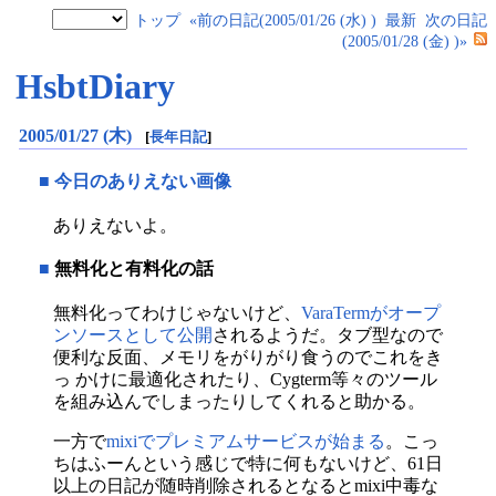
トップ
«前の日記(2005/01/26 (水) )
最新
次の日記
(2005/01/28 (金) )»
HsbtDiary
2005/01/27 (木)
[
長年日記
]
■
今日のありえない画像
ありえないよ。
■
無料化と有料化の話
無料化ってわけじゃないけど、
VaraTermがオープ
ンソースとして公開
されるようだ。タブ型なので
便利な反面、メモリをがりがり食うのでこれをき
っ かけに最適化されたり、Cygterm等々のツール
を組み込んでしまったりしてくれると助かる。
一方で
mixiでプレミアムサービスが始まる
。こっ
ちはふーんという感じで特に何もないけど、61日
以上の日記が随時削除されるとなるとmixi中毒な