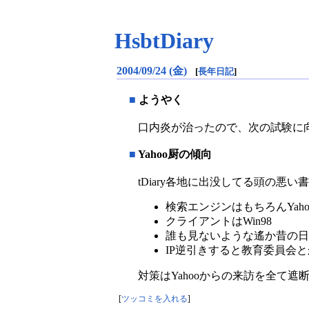
HsbtDiary
2004/09/24 (金)
[
長年日記
]
■
ようやく
口内炎が治ったので、次の試験に
■
Yahoo厨の傾向
tDiary各地に出没してる頭の悪い
検索エンジンはもちろんYaho
クライアントはWin98
誰も見ないような遙か昔の日
IP逆引きすると教育委員会と
対策はYahooからの来訪を全て遮
[
ツッコミを入れる
]