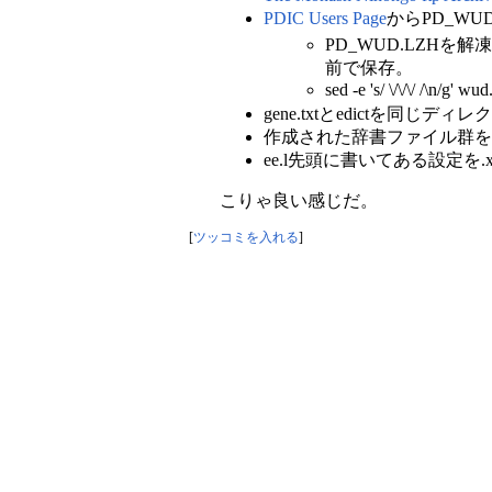
PDIC Users Page
からPD_WU
PD_WUD.LZHを
前で保存。
sed -e 's/ \/\/\/ /\n/g' wu
gene.txtとedictを同じデ
作成された辞書ファイル群を$XY
ee.l先頭に書いてある設定を.x
こりゃ良い感じだ。
[
ツッコミを入れる
]