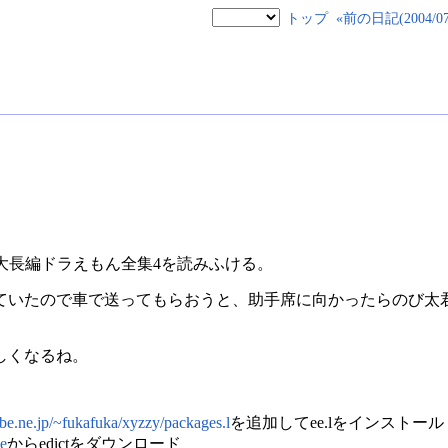
トップ
«前の日記(2004/07/
。
大長編ドラえもん全集4を読みふける。
ていたので車で送ってもらおうと、助手席に向かったらのび太
しくなるね。
be.ne.jp/~fukafuka/xyzzy/packages.l
を追加してee.lをインストール
e
からedictをダウンロード