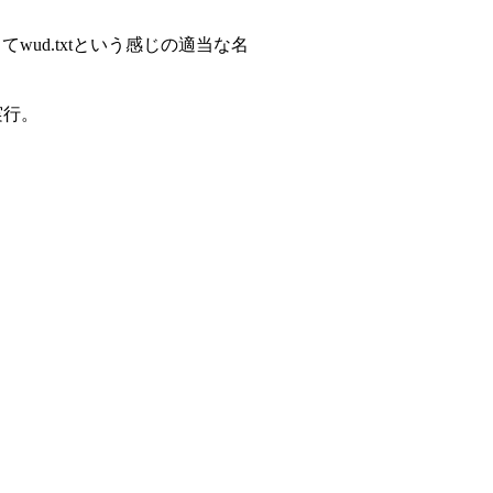
てwud.txtという感じの適当な名
を実行。