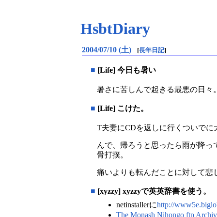
HsbtDiary
2004/07/10 (土)
[
長年日記
]
■
[Life] 今日も暑い
暑さに苦しんで起きる最悪の日々
■
[Life] こけた。
T夫妻にCDを返しに行くついでに
んで、帰ろうと思ったら雨が降っ
骨打撲。
痛いよりも転んだことに対して悲
■
[xyzzy] xyzzyで英英辞書を使う。
netinstallerに
http://www5e.biglo
The Monash Nihongo ftp Archiv