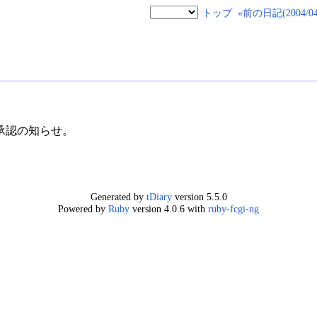
トップ
«前の日記(2004/04/
承認の知らせ。
Generated by
tDiary
version 5.5.0
Powered by
Ruby
version 4.0.6 with
ruby-fcgi-ng