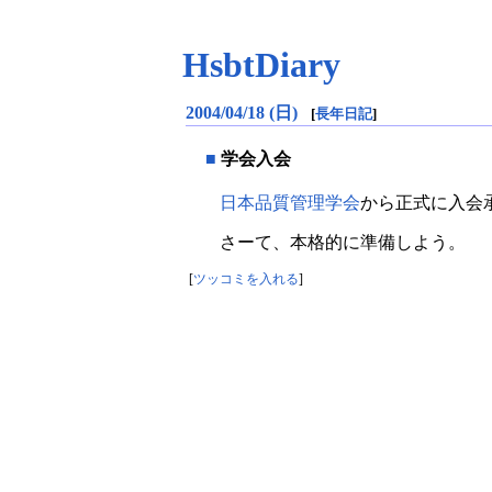
HsbtDiary
2004/04/18 (日)
[
長年日記
]
■
学会入会
日本品質管理学会
から正式に入会
さーて、本格的に準備しよう。
[
ツッコミを入れる
]