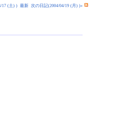
17 (土) )
最新
次の日記(2004/04/19 (月) )»