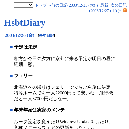
トップ
«前の日記(2003/12/25 (木) )
最新
次の日記
(2003/12/27 (土) )»
HsbtDiary
2003/12/26 (金)
[
長年日記
]
■
予定は未定
相方が今日の夕方に京都に来る予定が明日の昼に
延期。鬱。
■
フェリー
北海道への帰りはフェリーでぶらぶら旅に決定。
特等ルームでも一人22000円って安いね。飛行機
だと一人37000円だしなー。
■
年末年始は実家のメンテ
ルータ設定を変えたりWindowsUpdateをしたり、
各種ファームウェアの更新をしたり…。