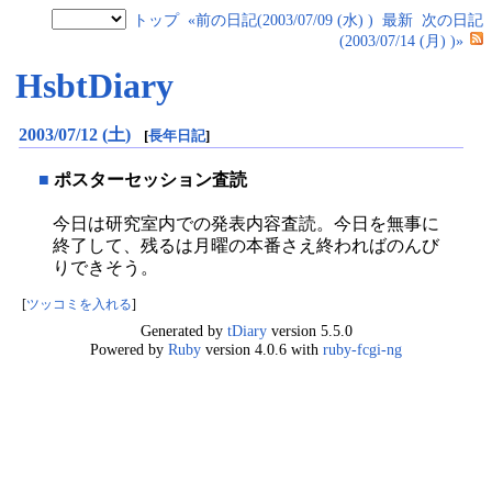
トップ
«前の日記(2003/07/09 (水) )
最新
次の日記
(2003/07/14 (月) )»
HsbtDiary
2003/07/12 (土)
[
長年日記
]
■
ポスターセッション査読
今日は研究室内での発表内容査読。今日を無事に
終了して、残るは月曜の本番さえ終わればのんび
りできそう。
[
ツッコミを入れる
]
Generated by
tDiary
version 5.5.0
Powered by
Ruby
version 4.0.6 with
ruby-fcgi-ng