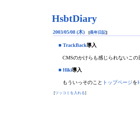
HsbtDiary
2003/05/08 (木)
[
長年日記
]
■
TrackBack
導入
CMSのかけらも感じられないこ
■
Hiki
導入
もういっそのこと
トップページ
を
H
[
ツッコミを入れる
]