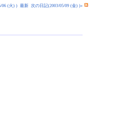
06 (火) )
最新
次の日記(2003/05/09 (金) )»