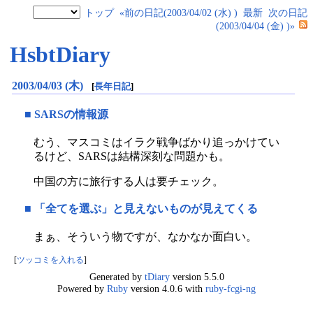
トップ
«前の日記(2003/04/02 (水) )
最新
次の日記
(2003/04/04 (金) )»
HsbtDiary
2003/04/03 (木)
[
長年日記
]
■
SARSの情報源
むう、マスコミはイラク戦争ばかり追っかけてい
るけど、SARSは結構深刻な問題かも。
中国の方に旅行する人は要チェック。
■
「全てを選ぶ」と見えないものが見えてくる
まぁ、そういう物ですが、なかなか面白い。
[
ツッコミを入れる
]
Generated by
tDiary
version 5.5.0
Powered by
Ruby
version 4.0.6 with
ruby-fcgi-ng