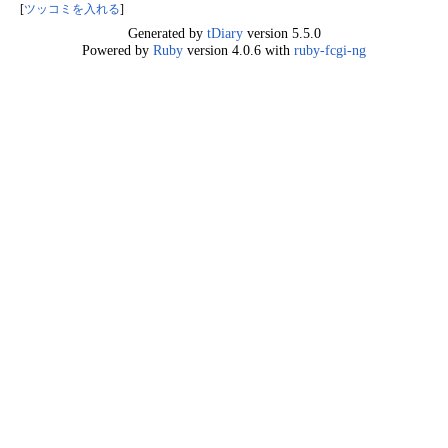
[
ツッコミを入れる
]
Generated by
tDiary
version 5.5.0
Powered by
Ruby
version 4.0.6 with
ruby-fcgi-ng