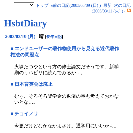
トップ
«前の日記(2003/03/09 (日) )
最新
次の日記
(2003/03/11 (火) )»
HsbtDiary
2003/03/10 (月)
晴
[
長年日記
]
■
エンドユーザーの著作物使用から見える近代著作
権法の問題点
火塚たつやという方の修士論文だそうです。新学
期のリハビリに読んでみるか…。
■
日本育英会は廃止
むぅ、そろそろ奨学金の返済の事も考えておかな
いとな…。
■
チョイノリ
今更だけどなかなかよさげ。通学用にいいかも。