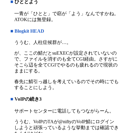
■
ひととよう
一青が「ひとと」で窈が「よう」なんですかね。
ATOKには無登録。
■
Blogkit HEAD
ううむ、人柱症候群が…。
が、ここの鯖だとsuEXECが設定されていないの
で、ファイルを消すのも全てCGI経由。さすがに
そこら辺を全てCGIでやるのも疲れるので現状の
ままにする。
春先に鯖引っ越しを考えているのでその時にでも
することにしよう。
■
VoIPの続き3
サポートセンターに電話してもつながらーん。
ううむ、VoIPのTAが@niftyのVoIP鯖にログイン
しようと頑張っているような挙動までは確認でき