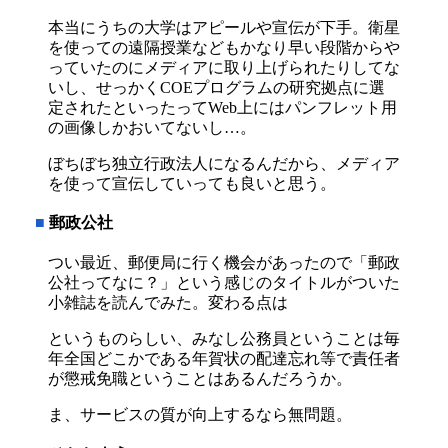
本当にうちの大学はアピールや宣伝が下手。衛星
を使っての遠隔授業などもかなり早い段階からや
っていたのにメディアに取り上げられたりしてな
いし、せっかくCOEプログラムの研究拠点に選
定されたといったってWeb上にはパンフレット用
の画像しかおいてないし…。
ぼちぼち独立行政法人になるんだから、メディア
を使って宣伝していっても良いと思う。
■
郵政公社
つい最近、郵便局に行く機会があったので「郵政
公社ってなに？」という感じのタイトルがついた
小雑誌を読んでみた。変わる点は
というものらしい、みなし公務員ということは毎
年全国どこかである年賀状の配達忘れ等で責任者
が懲戒免職ということはあるんだろうか。
ま、サービスの質が向上するなら無問題。