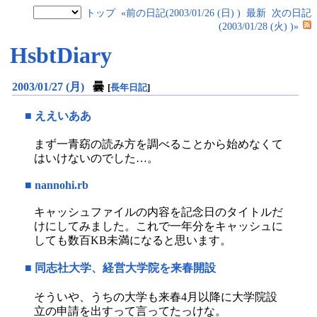
トップ
«前の日記(2003/01/26 (日) )
最新
次の日記
(2003/01/28 (火) )»
HsbtDiary
2003/01/27 (月)
曇
[
長年日記
]
■
ええいああ
まず一青窈の読み方を調べることから始めなくて
はいけないのでした…。
■
nannohi.rb
キャッシュファイルの内容を記念日のタイトルだ
けにしてみました。これで一年分をキャッシュに
しても数百KB未満になると思います。
■
同志社大学、経営大学院を来春開設
そういや、うちの大学も来春4月以降に大学院設
立の申請を出すって言ってたっけな。