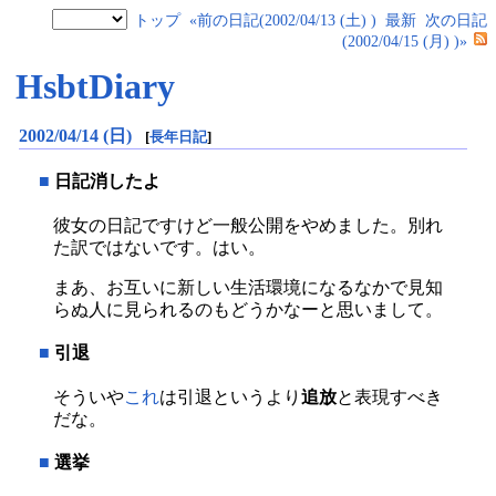
トップ
«前の日記(2002/04/13 (土) )
最新
次の日記
(2002/04/15 (月) )»
HsbtDiary
2002/04/14 (日)
[
長年日記
]
■
日記消したよ
彼女の日記ですけど一般公開をやめました。別れ
た訳ではないです。はい。
まあ、お互いに新しい生活環境になるなかで見知
らぬ人に見られるのもどうかなーと思いまして。
■
引退
そういや
これ
は引退というより
追放
と表現すべき
だな。
■
選挙