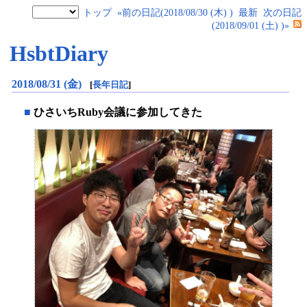
トップ
«前の日記(2018/08/30 (木) )
最新
次の日記
(2018/09/01 (土) )»
HsbtDiary
2018/08/31 (金)
[
長年日記
]
■
ひさいちRuby会議に参加してきた