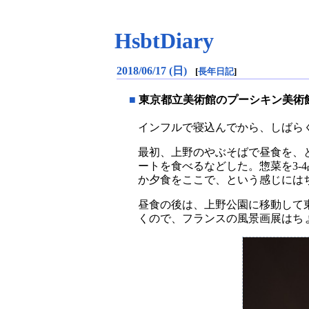
HsbtDiary
2018/06/17 (日)
[
長年日記
]
■
東京都立美術館のプーシキン美術
インフルで寝込んでから、しばら
最初、上野のやぶそばで昼食を、と
ートを食べるなどした。惣菜を3-
か夕食をここで、という感じには
昼食の後は、上野公園に移動して
くので、フランスの風景画展はち