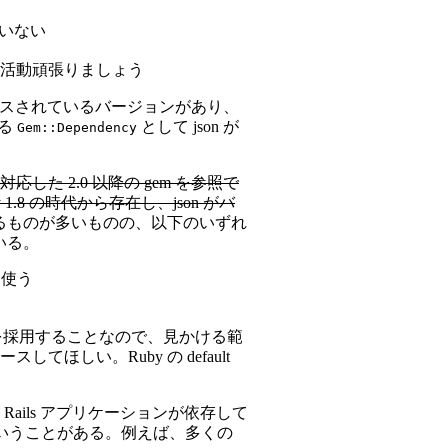
ていない
ロビー活動頑張りましょう
としてリリースされているバージョンがあり、
 
として json が
Gem::Dependency
n に対応した 2.0 以降の gem を参照で
1.8 の時代から存在し、json がバ
しているものが多いものの、以下のいずれ
いる。
 を使う
者を採用することなので、見かける範
てほしい。Ruby の default
Rails アプリケーションが依存して
できない、ということがある。例えば、多くの