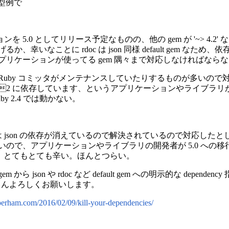
典型例で
を 5.0 としてリリース予定なものの、他の gem が '~> 4.
るか、幸いなことに rdoc は json 同様 default gem 
s アプリケーションが使ってる gem 隅々まで対応しなければな
Ruby コミッタがメンテナンスしていたりするものが多いの
port 4.2 に依存しています、というアプリケーションやライブラリがあった
Ruby 2.4 では動かない。
0 では json の依存が消えているので解決されているので対応したとしても、 Ac
てないので、アプリケーションやライブラリの開発者が 5.0 へ
なる。とて もとても辛い。ほんとつらい。
 json や rdoc など default gem への明示的な depe
みなさんよろしくお願いします。
erham.com/2016/02/09/kill-your-dependencies/