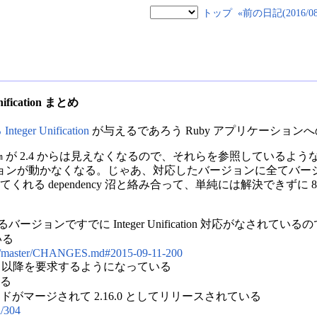
トップ
«前の日記(2016/08/
ification まとめ
ger Unification
が与えるであろう Ruby アプリケーション
が 2.4 からは見えなくなるので、それらを参照しているような na
m
ョンが動かなくなる。じゃあ、対応したバージョンに全てバー
決してくれる dependency 沼と絡み合って、単純には解決できず
e しているバージョンですでに Integer Unification 対応がなされ
いる
/blob/master/CHANGES.md#2015-09-11-200
y 2.0.0 以降を要求するようになっている
る
たコードがマージされて 2.16.0 としてリリースされている
l/304