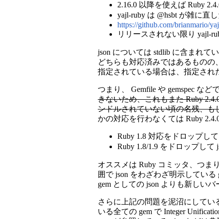
2.16.0 以降を使えば Rub
yajl-ruby は @hsb
https://github.com/brianmario/yaj
リリースされない限り yajl-
json については stdlib に含
どちらも対応済みではあるものの、bundl
指定されている場合は、指定され
つまり、 Gemfile や gemspec などで 
きないため、これもまた Ruby 2.4
ンドルされていない頃の名残、もし
かの対応を行わなくては Ruby 
Ruby 1.8 対応をドロップして 
Ruby 1.8/1.9 をドロップして 
オススメは Ruby コミッタ、
囲で json をわざわざ明示している 
gem としての json よりも新し
さらに上記の問題を泥沼にしているの
いる全ての gem で Integer U