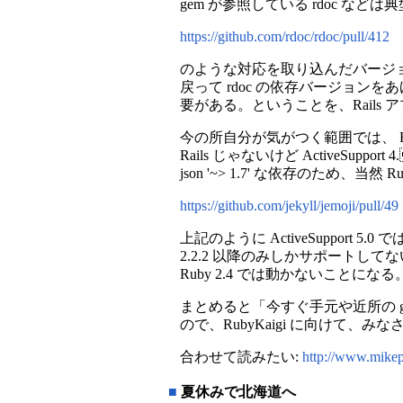
gem が参照している rdoc などは
https://github.com/rdoc/rdoc/pull/412
のような対応を取り込んだバージョン
戻って rdoc の依存バージョンをあげ
要がある。ということを、Rail
今の所自分が気がつく範囲では、 
Rails じゃないけど ActiveSup
json '~> 1.7' な依存のため、当然 
https://github.com/jekyll/jemoji/pull/49
上記のように ActiveSupport 5.
2.2.2 以降のみしかサポートし
Ruby 2.4 では動かないことに
まとめると「今すぐ手元や近所の gem から
ので、RubyKaigi に向けて、
合わせて読みたい:
http://www.mikep
■
夏休みで北海道へ