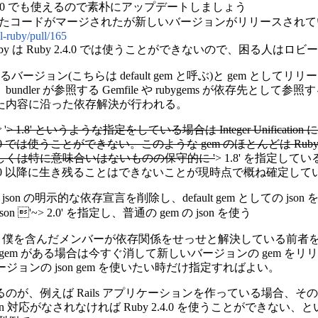
y 2.4.0 でも使えるので素朴にアップデートしましょう
t が雑に直したコードがマージされたが新しいバージョンがリリースされ
l-ruby/pull/165
ruby は Ruby 2.4.0 では使うことができないので、困る人は
まれているバージョン(こちらは default gem と呼ぶ)と gem 
er が参照する Gemfile や rubygems が依存先として参照する
た内容に沿った依存解決が行われる。
'
> 1.8' というような指定をしている場合は Integer Unificatio
.0 では使うことができない。このような gem のほとんどは Ruby 
くは特に意味合いはないものの保守的に '
> 1.8' を指定
2.4.0 以降に生き残ることはできないことが現時点で概ね確定して
json の明示的な依存宣言を削除し、default gem としての json
json '~> 2.0' を指定し、普通の gem の json を使う
つまり僕を含んだメンバーが依存関係をせっせと解決している前
gem がある場合は今すぐ消して新しいバージョンの gem をリリースし
いバージョンの json gem を使いたい時だけ指定すればよい。
が、例えば Rails アプリケーションを作っている場合、その 
nification 対応がなされなければ Ruby 2.4.0 を使うことが