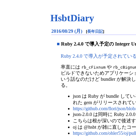
HsbtDiary
2016/08/29 (月)
[
長年日記
]
■
Ruby 2.4.0 で導入予定の Integer Un
Ruby 2.4.0 で導入が予定されている Inte
率直には
や
rb_cFixnum
rb_cBignu
ビルドできないためアプリケーシ
いう話なのだけど bundler が解
る。
json は Ruby が bundl
れた gem がリリースされて
https://github.com/flori/json
json-2.0.0 は同時に Rub
こちらは根が深いので後述す
oj は @hsbt が雑に直し
https://github.com/ohler55/oj/pul