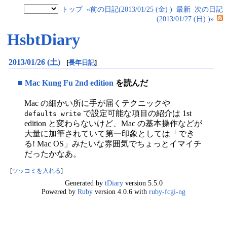
トップ
«前の日記(2013/01/25 (金) )
最新
次の日記
(2013/01/27 (日) )»
HsbtDiary
2013/01/26 (土)
[
長年日記
]
■
Mac Kung Fu 2nd edition
を読んだ
Mac の細かい所に手が届くテクニックや
で設定可能な項目の紹介は 1st
defaults write
edition と変わらないけど、Mac の基本操作などが
大量に加筆されていて第一印象としては「でき
る! Mac OS」みたいな雰囲気でちょっとイマイチ
だったかなあ。
[
ツッコミを入れる
]
Generated by
tDiary
version 5.5.0
Powered by
Ruby
version 4.0.6 with
ruby-fcgi-ng