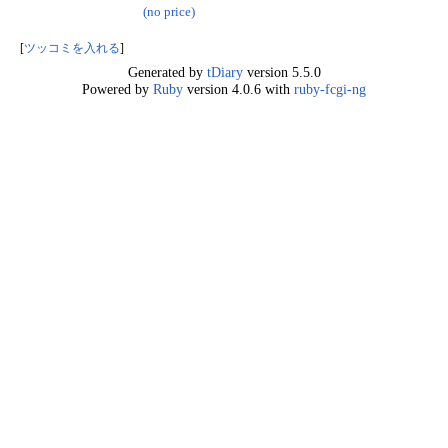
(no price)
[
ツッコミを入れる
]
Generated by
tDiary
version 5.5.0
Powered by
Ruby
version 4.0.6 with
ruby-fcgi-ng