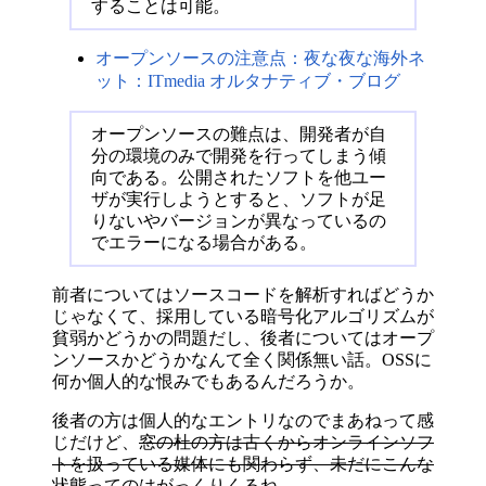
することは可能。
オープンソースの注意点：夜な夜な海外ネ
ット：ITmedia オルタナティブ・ブログ
オープンソースの難点は、開発者が自
分の環境のみで開発を行ってしまう傾
向である。公開されたソフトを他ユー
ザが実行しようとすると、ソフトが足
りないやバージョンが異なっているの
でエラーになる場合がある。
前者についてはソースコードを解析すればどうか
じゃなくて、採用している暗号化アルゴリズムが
貧弱かどうかの問題だし、後者についてはオープ
ンソースかどうかなんて全く関係無い話。OSSに
何か個人的な恨みでもあるんだろうか。
後者の方は個人的なエントリなのでまあねって感
じだけど、
窓の杜の方は古くからオンラインソフ
トを扱っている媒体にも関わらず、未だにこんな
状態ってのはがっくりくるね。