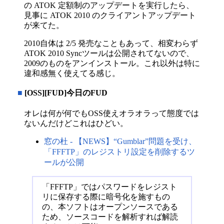
の ATOK 定額制のアップデートを実行したら、
見事に ATOK 2010 のクライアントアップデート
が来てた。
2010自体は 2/5 発売なこともあって、相変わらず
ATOK 2010 Syncツールは公開されてないので、
2009のものをアンインストール。これ以外は特に
違和感無く使えてる感じ。
■
[OSS][FUD]今日のFUD
オレは何が何でもOSS使えオラオラって態度では
ないんだけどこれはひどい。
窓の杜 - 【NEWS】“Gumblar”問題を受け、
「FFFTP」のレジストリ設定を削除するツ
ールが公開
「FFFTP」ではパスワードをレジスト
リに保存する際に暗号化を施すもの
の、本ソフトはオープンソースである
ため、ソースコードを解析すれば解読