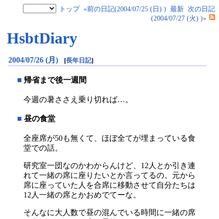
トップ
«前の日記(2004/07/25 (日) )
最新
次の日記
(2004/07/27 (火) )»
HsbtDiary
2004/07/26 (月)
[
長年日記
]
■
帰省まで後一週間
今週の暑ささえ乗り切れば…。
■
昼の食堂
全座席が50も無くて、ほぼ全てが埋まっている食
堂での話。
研究室一団なのかわからんけど、12人とか引き連
れて一緒の席に座りたいとか言ってるの。元から
席に座っていた人を合席に移動させて自分たちは
12人一緒の席とかおめでてーな。
そんなに大人数で昼の混んでいる時間に一緒の席