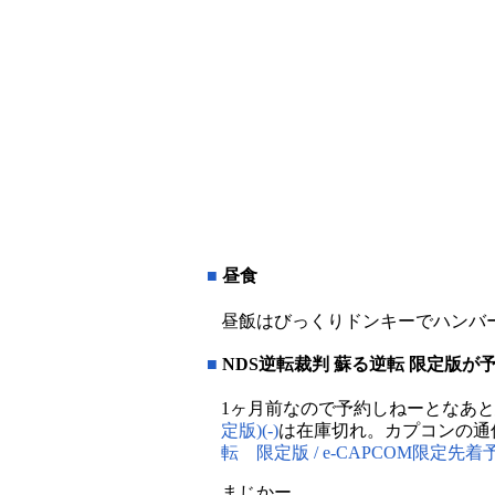
■
昼食
昼飯はびっくりドンキーでハンバ
■
NDS逆転裁判 蘇る逆転 限定版が
1ヶ月前なので予約しねーとなあと思
定版)(-)
は在庫切れ。カプコンの通信
転 限定版 / e-CAPCOM限定先着
まじかー…。