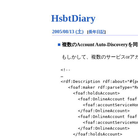
HsbtDiary
2005/08/13 (土)
[
長年日記
]
■
複数のAccount Auto-Discove
もしかして、複数のサービスorアカウント
<!--

…

<rdf:Description rdf:about="#{pe
   <foaf:maker rdf:parseType="Resource">

     <foaf:holdsAccount>

       <foaf:OnlineAccount foaf:accountName="foo">

         <foaf:accountServiceHomepage rdf:resource="http://www.hatena.ne.jp" />

       </foaf:OnlineAccount>

       <foaf:OnlineAccount foaf:accountName="bar">

         <foaf:accountServiceHomepage rdf:resource="http://www.hsbt.org" />

       </foaf:OnlineAccount>

     </foaf:holdsAccount>
