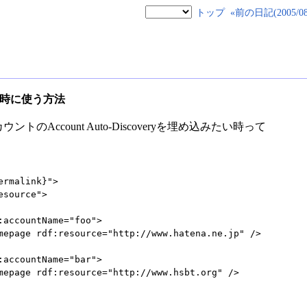
トップ
«前の日記(2005/08/
ryを同時に使う方法
のAccount Auto-Discoveryを埋め込みたい時って
rmalink}">
