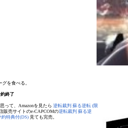
ーグを食べる。
予約終了
って、Amazonを見たら
逆転裁判 蘇る逆転 (限
販売サイトのe-CAPCOMの
逆転裁判 蘇る逆
予約特典付(DS)
見ても完売。