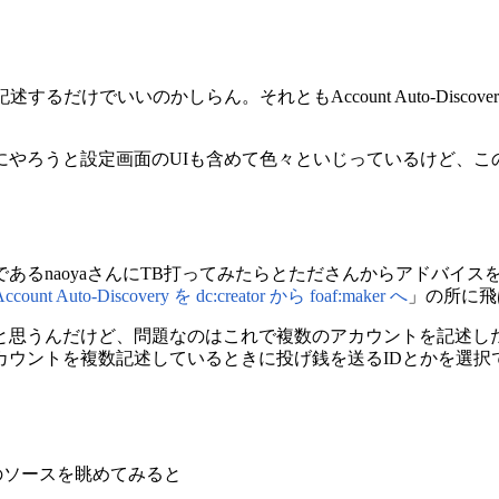
複数記述するだけでいいのかしらん。それともAccount Auto-Disc
にやろうと設定画面のUIも含めて色々といじっているけど、こ
naoyaさんにTB打ってみたらとたださんからアドバイスをもらった
Account Auto-Discovery を dc:creator から foaf:maker へ
」の所に飛
と思うんだけど、問題なのはこれで複数のアカウントを記述し
カウントを複数記述しているときに投げ銭を送るIDとかを選択
のソースを眺めてみると