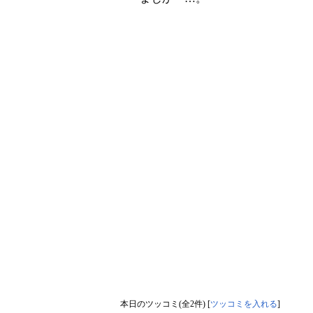
本日のツッコミ(全2件) [
ツッコミを入れる
]