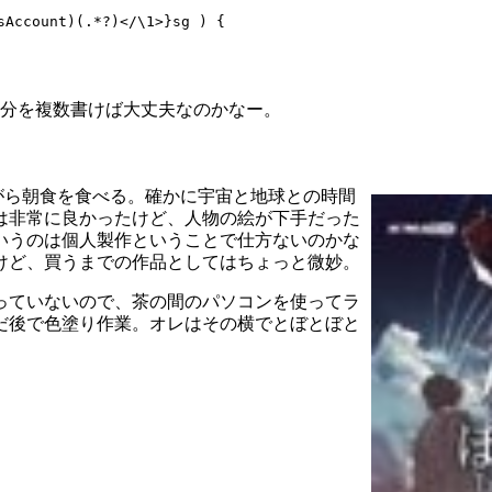
sAccount)(.*?)</\1>}sg ) {

ntの部分を複数書けば大丈夫なのかなー。
がら朝食を食べる。確かに宇宙と地球との時間
は非常に良かったけど、人物の絵が下手だった
いうのは個人製作ということで仕方ないのかな
けど、買うまでの作品としてはちょっと微妙。
っていないので、茶の間のパソコンを使ってラ
だ後で色塗り作業。オレはその横でとぼとぼと