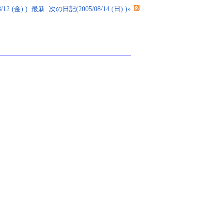
12 (金) )
最新
次の日記(2005/08/14 (日) )»