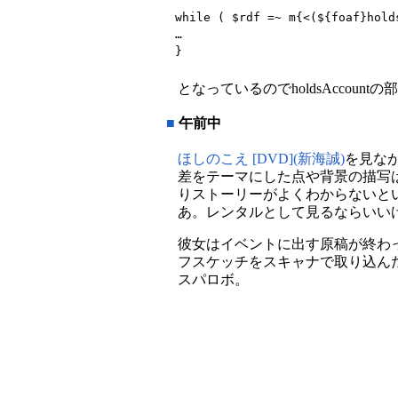
while ( $rdf =~ m{<(${foaf}hold
…

}
となっているのでholdsAccou
■
午前中
ほしのこえ [DVD](新海誠)
を見な
差をテーマにした点や背景の描写
りストーリーがよくわからないと
あ。レンタルとして見るならいい
彼女はイベントに出す原稿が終わ
フスケッチをスキャナで取り込ん
スパロボ。